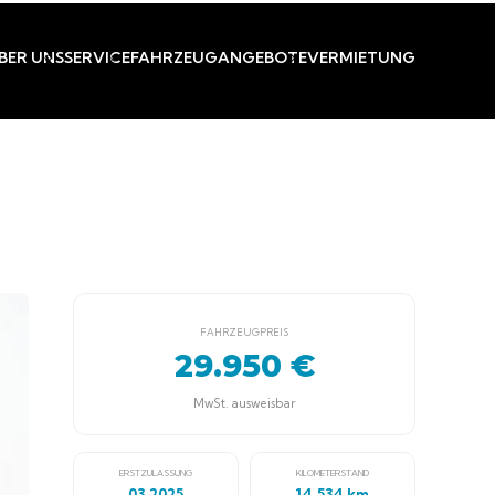
BER UNS
SERVICE
FAHRZEUGANGEBOTE
VERMIETUNG
FAHRZEUGPREIS
29.950 €
MwSt. ausweisbar
ERSTZULASSUNG
KILOMETERSTAND
03.2025
14.534 km