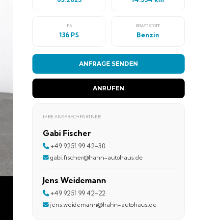
PS
KRAFTSTOFF
136 PS
Benzin
ANFRAGE SENDEN
ANRUFEN
IHRE ANSPRECHPARTNER
Gabi Fischer
+49 9251 99 42-30
gabi.fischer@hahn-autohaus.de
Jens Weidemann
+49 9251 99 42-22
jens.weidemann@hahn-autohaus.de