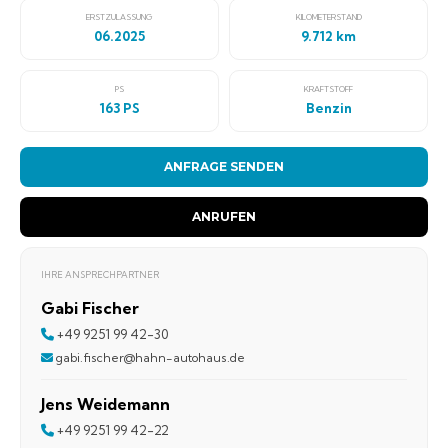
ERSTZULASSUNG
KILOMETERSTAND
06.2025
9.712 km
PS
KRAFTSTOFF
163 PS
Benzin
ANFRAGE SENDEN
ANRUFEN
IHRE ANSPRECHPARTNER
Gabi Fischer
+49 9251 99 42-30
gabi.fischer@hahn-autohaus.de
Jens Weidemann
+49 9251 99 42-22