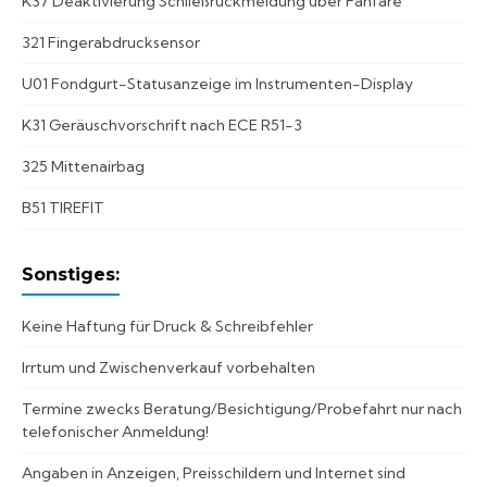
K37 Deaktivierung Schließrückmeldung über Fanfare
321 Fingerabdrucksensor
U01 Fondgurt-Statusanzeige im Instrumenten-Display
K31 Geräuschvorschrift nach ECE R51-3
325 Mittenairbag
B51 TIREFIT
Sonstiges:
Keine Haftung für Druck & Schreibfehler
Irrtum und Zwischenverkauf vorbehalten
Termine zwecks Beratung/Besichtigung/Probefahrt nur nach
telefonischer Anmeldung!
Angaben in Anzeigen, Preisschildern und Internet sind