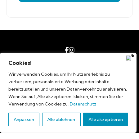
Cookies!
Impressum
AGB´s
Wir verwenden Cookies, um Ihr Nutzererlebnis zu
Datenschutz
verbessern, personalisierte Werbung oder Inhalte
bereitzustellen und unseren Datenverkehr zu analysieren.
© 2026 August Hahn Betr. GmbH | August-Horch-Str. 2 | 95213
Wenn Sie auf ‚Alle akzeptieren‘ klicken, stimmen Sie der
Münchberg
Verwendung von Cookies zu.
Datenschutz
Anpassen
Alle ablehnen
Alle akzeptieren